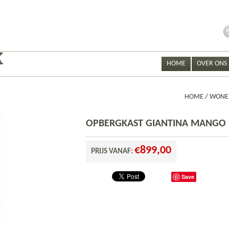
S
fo
HOME
OVER ONS
HOME
/
WONE
OPBERGKAST GIANTINA MANGO
€
899,00
PRIJS VANAF:
Save