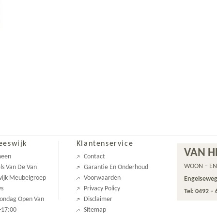
eeswijk
Klantenservice
VAN H
meen
Contact
WOON – EN
ls Van De Van
Garantie En Onderhoud
ijk Meubelgroep
Voorwaarden
Engelseweg
ws
Privacy Policy
Tel: 0492 –
Zondag Open Van
Disclaimer
-17:00
Sitemap