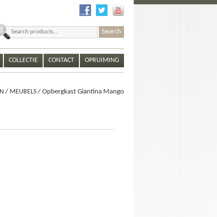
earch
r:
COLLECTIE
CONTACT
OPRUIMING
N
/
MEUBELS
/ Opbergkast Giantina Mango