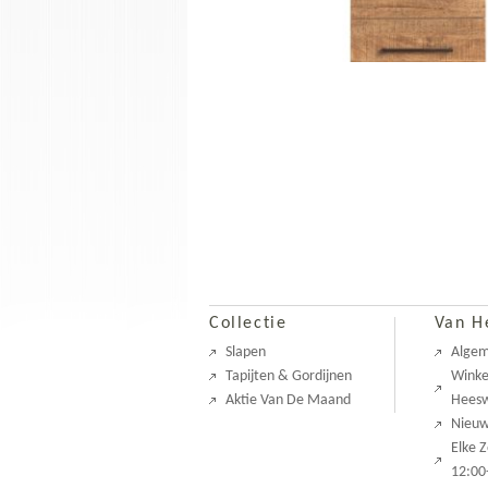
Collectie
Van H
Slapen
Alge
Tapijten & Gordijnen
Winke
Aktie Van De Maand
Heesw
Nieu
Elke 
12:00