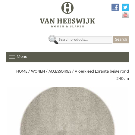
Search
for:
Menu
HOME
/
WONEN
/
ACCESSOIRES
/ Vloerkleed Loranta beige rond
240cm