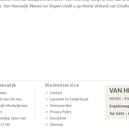
ar. Van Heeswijk Wonen en Slapen vindt u op kleine afstand van Eindho
eeswijk
Klantenservice
VAN H
meen
Contact
WOON – EN
ls Van De Van
Garantie En Onderhoud
ijk Meubelgroep
Voorwaarden
Engelseweg
ws
Privacy Policy
Tel: 0492 –
Zondag Open Van
Disclaimer
-17:00
Sitemap