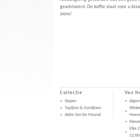
geadviseerd. De koffie staat voor u kla
ziens!
Collectie
Van H
Slapen
Alge
Tapijten & Gordijnen
Winke
Aktie Van De Maand
Heesw
Nieu
Elke 
12:00