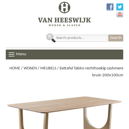
Search
for:
Menu
HOME
/
WONEN
/
MEUBELS
/ Eettafel Tabiro rechthoekig cashmere
bruin 200x100cm