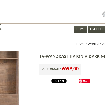
S
fo
HOME
OVER ONS
HOME
/
WONEN
/
M
TV-WANDKAST HATONIA DARK 
€
699,00
PRIJS VANAF:
Save