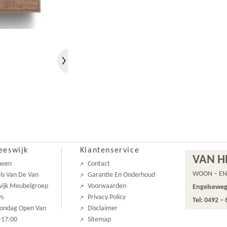
eeswijk
Klantenservice
VAN H
meen
Contact
WOON – EN
ls Van De Van
Garantie En Onderhoud
ijk Meubelgroep
Voorwaarden
Engelseweg
ws
Privacy Policy
Tel: 0492 –
Zondag Open Van
Disclaimer
-17:00
Sitemap