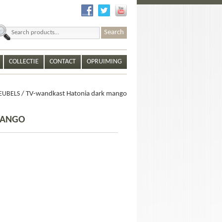
earch
r:
COLLECTIE
CONTACT
OPRUIMING
EUBELS
/ TV-wandkast Hatonia dark mango
MANGO