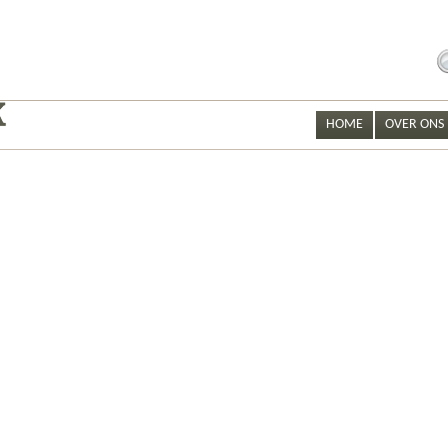
S
fo
HOME
OVER ONS