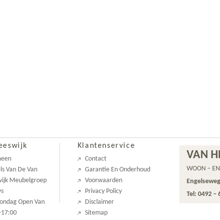
eeswijk
Klantenservice
VAN H
meen
Contact
WOON – EN
ls Van De Van
Garantie En Onderhoud
ijk Meubelgroep
Voorwaarden
Engelseweg
ws
Privacy Policy
Tel: 0492 –
Zondag Open Van
Disclaimer
-17:00
Sitemap