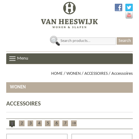
Search
for:
Menu
HOME
/
WONEN
/
ACCESSOIRES
/ Accessoires
WONEN
ACCESSOIRES
2
3
4
5
6
7
→
1